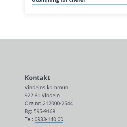
Kontakt
Vindelns kommun
922 81 Vindeln
Org.nr: 212000-2544
Bg: 595-9168
Tel: 
0933-140 00