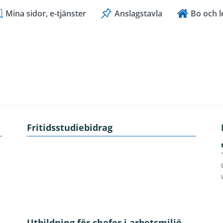
Mina sidor, e-tjänster
Anslagstavla
Bo och l
Fritidsstudiebidrag
Utbildning för chefer i arbetsmiljö