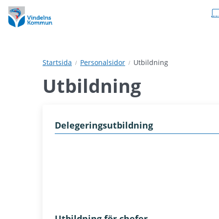
Hoppa
Hoppa
till
till
innehåll
undermeny
Startsida
Personalsidor
Utbildning
Utbildning
Delegeringsutbildning
Utbildning för chefer