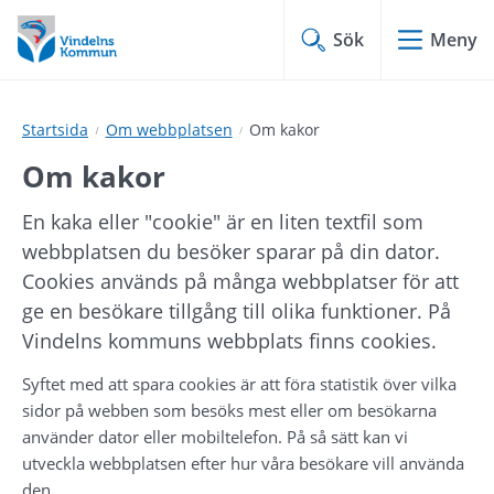
Hoppa
Hoppa
till
till
Sök
Meny
innehåll
undermeny
Startsida
Om webbplatsen
Om kakor
Om kakor
En kaka eller "cookie" är en liten textfil som 
webbplatsen du besöker sparar på din dator. 
Cookies används på många webbplatser för att 
ge en besökare tillgång till olika funktioner. På 
Vindelns kommuns webbplats finns cookies.
Syftet med att spara cookies är att föra statistik över vilka 
sidor på webben som besöks mest eller om besökarna 
använder dator eller mobiltelefon. På så sätt kan vi 
utveckla webbplatsen efter hur våra besökare vill använda 
den.