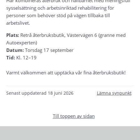
Här kombineras återbruk och hållbarhet med meningsfull 
sysselsättning och arbetsinriktad rehabilitering för 
personer som behöver stöd på vägen tillbaka till 
arbetslivet.
Plats:
 Retrå återbruksbutik, Västervägen 6 (granne med 
Autoexperten)
Datum:
 Torsdag 17 september
Tid:
 Kl. 12–19
Varmt välkommen att upptäcka vår fina återbruksbutik!
Senast uppdaterad
18 juni 2026
Lämna synpunkt
Till toppen av sidan