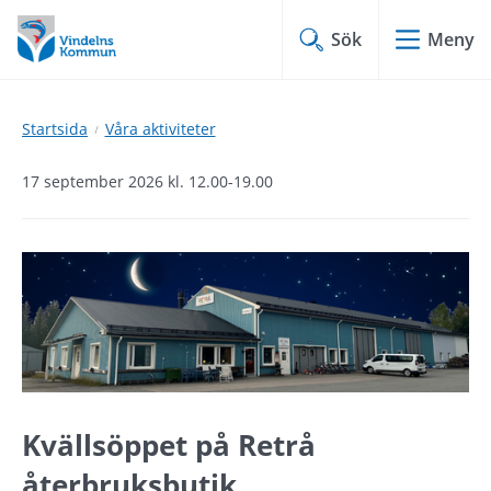
Hoppa
Hoppa
till
till
Sök
Meny
innehåll
undermeny
Startsida
Våra aktiviteter
17 september 2026 kl. 12.00-19.00
Kvällsöppet på Retrå 
återbruksbutik