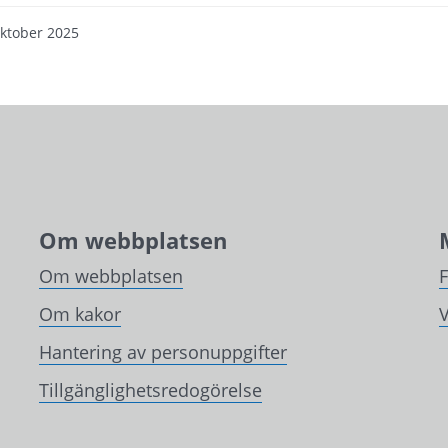
oktober 2025
Om webbplatsen
Om webbplatsen
Om kakor
V
Hantering av personuppgifter
Tillgänglighetsredogörelse