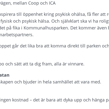
vägen, mellan Coop och ICA
pirera till öppenhet kring psykisk ohälsa, få fler att rö
sisk och psykisk hälsa. Och självklart ska vi ha rolig
 det på fika i Kommunalhusparken. Det kommer även bli
amarbetspartners.
 loppet går det lika bra att komma direkt till parken oc
o och sätt att ta dig fram, alla är vinnare.
atan
nskapen och bjuder in hela samhället att vara med.
ingen kostnad – det är bara att dyka upp och hänga p