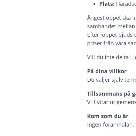
Plats:
 Härads
Ångestloppet ska ins
sambandet mellan fy
Efter loppet bjuds
priser från våra s
Vill du inte delta i
På dina villkor
Du väljer själv temp
Tillsammans på g
Vi flyttar ut geme
Kom som du är
Ingen föranmälan, 