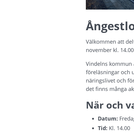
Ångestl
Välkommen att delt
november kl. 14.00
Vindelns kommun a
föreläsningar och 
näringslivet och för
det finns många akt
När och v
Datum:
 Fred
Tid:
 Kl. 14.00