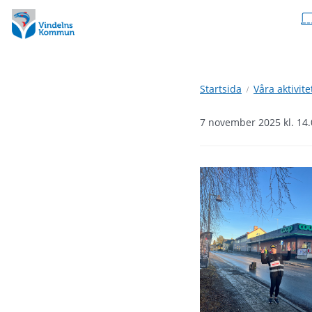
Hoppa
Hoppa
till
till
innehåll
undermeny
Startsida
Våra aktivite
7 november 2025 kl. 14