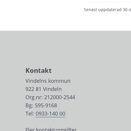
Senast uppdaterad
30 
Kontakt
Vindelns kommun
922 81 Vindeln
Org.nr: 212000-2544
Bg: 595-9168
Tel: 
0933-140 00
Fler kontaktuppgifter