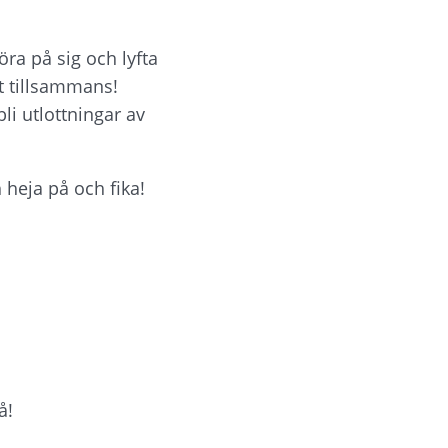
ra på sig och lyfta 
t tillsammans! 
 utlottningar av 
h heja på och fika!
å!