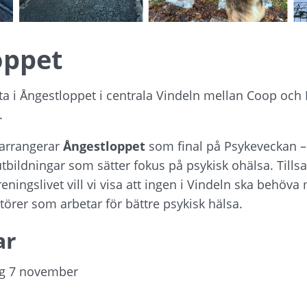
oppet
a i Ångestloppet i centrala Vindeln mellan Coop och I
.
rrangerar 
Ångestloppet
 som final på Psykeveckan – 
utbildningar som sätter fokus på psykisk ohälsa. Til
eningslivet vill vi visa att ingen i Vindeln ska behöva 
örer som arbetar för bättre psykisk hälsa.
ar
ag 7 november