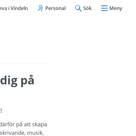
eva i Vindeln
Personal
Sök
Meny
dig på 
!
ärför på att skapa 
skrivande, musik, 