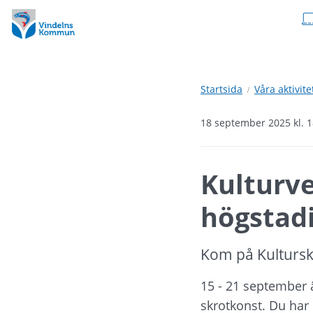
Hoppa
Hoppa
till
till
innehåll
undermeny
Startsida
Våra aktivite
18 september 2025 kl. 
Kulturve
högstad
Kom på Kultursk
15 - 21 september ä
skrotkonst. Du har 