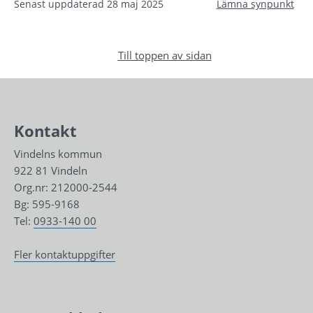
Senast uppdaterad
28 maj 2025
Lämna synpunkt
Till toppen av sidan
Kontakt
Vindelns kommun
922 81 Vindeln
Org.nr: 212000-2544
Bg: 595-9168
Tel: 
0933-140 00
Fler kontaktuppgifter