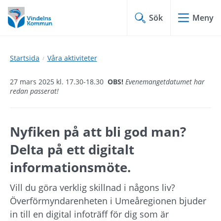
Hoppa
Hoppa
till
till
Sök
Meny
innehåll
undermeny
Startsida
Våra aktiviteter
27 mars 2025 kl. 17.30-18.30
OBS!
Evenemangetdatumet har
redan passerat!
Nyfiken på att bli god man? 
Delta på ett digitalt 
informationsmöte.
Vill du göra verklig skillnad i någons liv? 
Överförmyndarenheten i Umeåregionen bjuder 
in till en digital infoträff för dig som är 