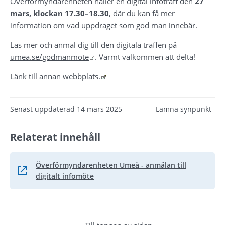
Överförmyndarenheten håller en digital infoträff den 
27 
mars, klockan 17.30–18.30
, där du kan få mer 
information om vad uppdraget som god man innebär.
Läs mer och anmäl dig till den digitala träffen på 
Länk till annan webbplats.
umea.se/godmanmote
. Varmt välkommen att delta!
Länk till annan webbplats.
Länk till annan webbplats.
Senast uppdaterad
14 mars 2025
Lämna synpunkt
Relaterat innehåll
Överförmyndarenheten Umeå - anmälan till
Länk till annan webbplats.
digitalt infomöte