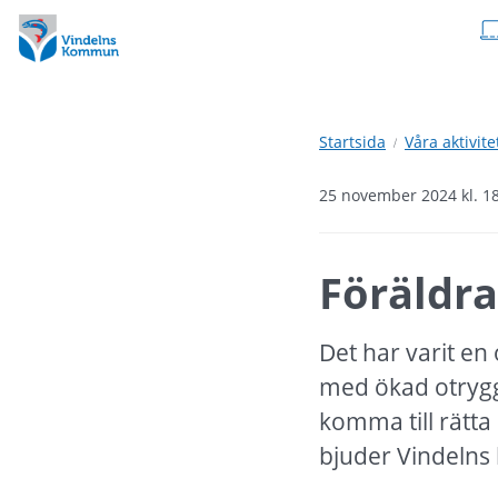
Hoppa
Hoppa
till
till
innehåll
undermeny
Startsida
Våra aktivite
25 november 2024 kl. 1
Föräldra
Det har varit en
med ökad otryggh
komma till rätta
bjuder Vindelns 