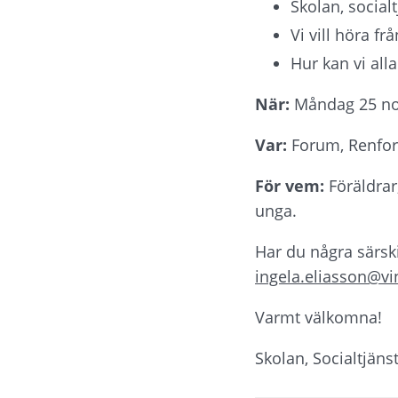
Skolan, social
Vi vill höra fr
Hur kan vi all
När:
Måndag 25 no
Var:
 Forum, Renfo
För vem: 
Föräldrar,
unga.
ingela.eliasson@vi
Varmt välkomna!
Skolan, Socialtjäns