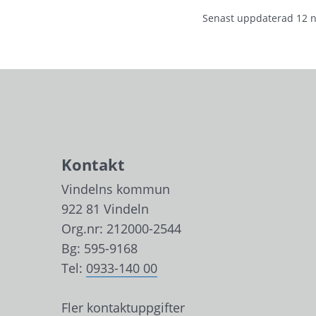
Senast uppdaterad
12 
Kontakt
Vindelns kommun
922 81 Vindeln
Org.nr: 212000-2544
Bg: 595-9168
Tel: 
0933-140 00
Fler kontaktuppgifter