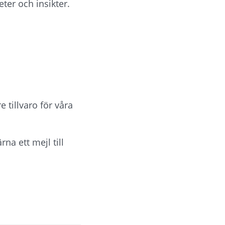
eter och insikter.
e tillvaro för våra 
Har du några särskilda frågor eller förslag på vad vi ska ta upp? Skicka gärna ett mejl till 