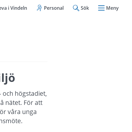
eva i Vindeln
Personal
Sök
Meny
ljö
 och högstadiet, 
 nätet. För att 
ör våra unga 
onsmöte.