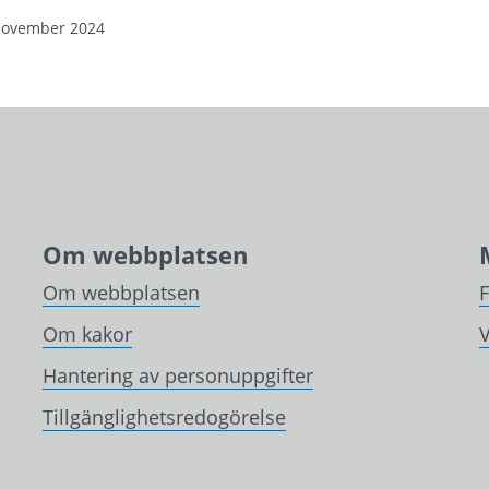
november 2024
Om webbplatsen
Om webbplatsen
Om kakor
V
Hantering av personuppgifter
Tillgänglighetsredogörelse