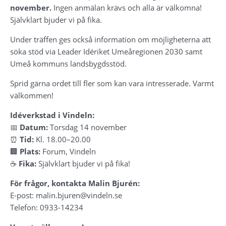
november.
 Ingen anmälan krävs och alla är välkomna! 
Självklart bjuder vi på fika.
Under träffen ges också information om möjligheterna att 
söka stöd via Leader Idériket Umeåregionen 2030 samt 
Umeå kommuns landsbygdsstöd.
Sprid gärna ordet till fler som kan vara intresserade. Varmt 
välkommen!
Idéverkstad i Vindeln:
📅 
Datum:
 Torsdag 14 november
⏰ 
Tid:
 Kl. 18.00–20.00
🏢 
Plats:
 Forum, Vindeln
☕ 
Fika:
 Självklart bjuder vi på fika!
För frågor, kontakta Malin Bjurén:
E-post: malin.bjuren@vindeln.se
Telefon: 0933-14234