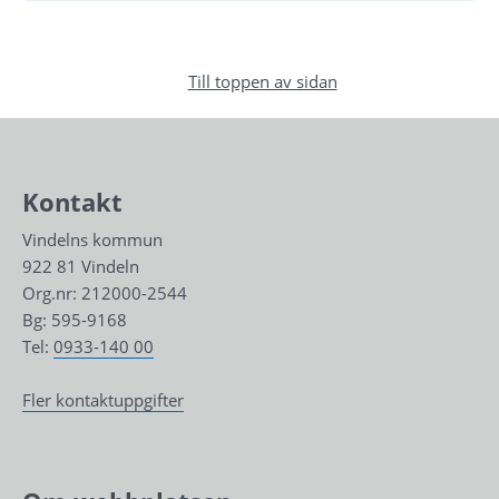
Till toppen av sidan
Kontakt
Vindelns kommun
922 81 Vindeln
Org.nr: 212000-2544
Bg: 595-9168
Tel: 
0933-140 00
Fler kontaktuppgifter