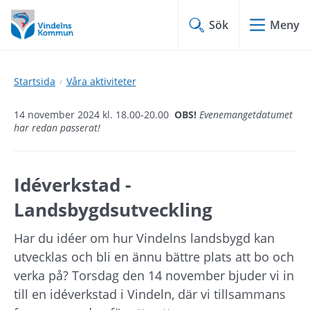
Hoppa
Hoppa
till
till
Sök
Meny
innehåll
undermeny
Startsida
Våra aktiviteter
14 november 2024 kl. 18.00-20.00
OBS!
Evenemangetdatumet
har redan passerat!
Idéverkstad - 
Landsbygdsutveckling
Har du idéer om hur Vindelns landsbygd kan 
utvecklas och bli en ännu bättre plats att bo och 
verka på? Torsdag den 14 november bjuder vi in 
till en idéverkstad i Vindeln, där vi tillsammans 