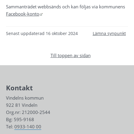
Sammanträdet webbsänds och kan följas via kommunens 
Länk till annan webbplats.
Facebook-konto
Senast uppdaterad
16 oktober 2024
Lämna synpunkt
Till toppen av sidan
Kontakt
Vindelns kommun
922 81 Vindeln
Org.nr: 212000-2544
Bg: 595-9168
Tel: 
0933-140 00