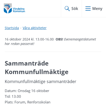
Hoppa
Hoppa
till
till
Sök
Meny
innehåll
undermeny
Startsida
Våra aktiviteter
16 oktober 2024 kl. 13.00-16.00
OBS!
Evenemangetdatumet
har redan passerat!
Sammanträde 
Kommunfullmäktige
Kommunfullmäktige sammanträder
Datum: Onsdag 16 oktober
Tid: 13.00
Plats: Forum, Renforsskolan