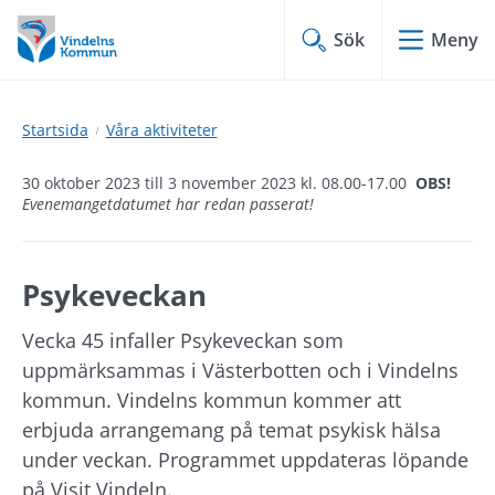
Hoppa
Hoppa
till
till
Sök
Meny
innehåll
undermeny
Startsida
Våra aktiviteter
30 oktober 2023 till 3 november 2023 kl. 08.00-17.00
OBS!
Evenemangetdatumet har redan passerat!
Psykeveckan
Vecka 45 infaller Psykeveckan som 
uppmärksammas i Västerbotten och i Vindelns 
kommun. Vindelns kommun kommer att 
erbjuda arrangemang på temat psykisk hälsa 
under veckan. Programmet uppdateras löpande 
på Visit Vindeln.