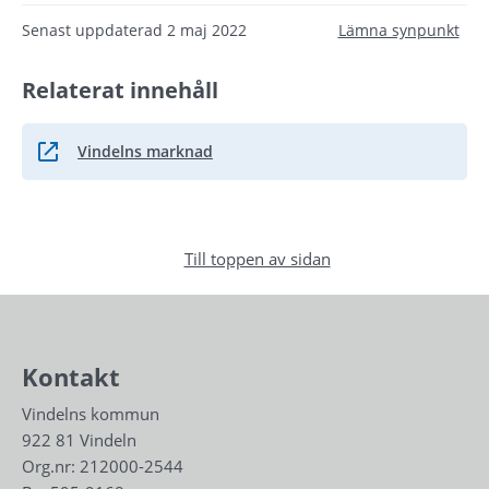
Senast uppdaterad
2 maj 2022
Lämna synpunkt
Relaterat innehåll
Vindelns marknad
Länk till annan webbplats.
Till toppen av sidan
Kontakt
Vindelns kommun
922 81 Vindeln
Org.nr: 212000-2544