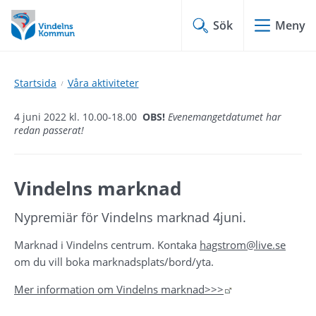
Hoppa
Hoppa
till
till
Sök
Meny
innehåll
undermeny
Startsida
Våra aktiviteter
4 juni 2022 kl. 10.00-18.00
OBS!
Evenemangetdatumet har
redan passerat!
Vindelns marknad
Nypremiär för Vindelns marknad 4juni.
Marknad i Vindelns centrum. Kontaka 
hagstrom@live.se
om du vill boka marknadsplats/bord/yta.
Länk till annan w
Mer information om Vindelns marknad>>>