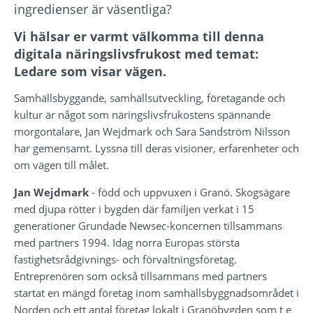
ingredienser är väsentliga?
Vi hälsar er varmt välkomma till denna 
digitala näringslivsfrukost med temat: 
Ledare som visar vägen.
Samhällsbyggande, samhällsutveckling, företagande och 
kultur är något som näringslivsfrukostens spännande 
morgontalare, Jan Wejdmark och Sara Sandström Nilsson 
har gemensamt. Lyssna till deras visioner, erfarenheter och 
om vägen till målet.
Jan Wejdmark
 - född och uppvuxen i Granö. Skogsägare 
med djupa rötter i bygden där familjen verkat i 15 
generationer Grundade Newsec-koncernen tillsammans 
med partners 1994. Idag norra Europas största 
fastighetsrådgivnings- och förvaltningsföretag. 
Entreprenören som också tillsammans med partners 
startat en mängd företag inom samhällsbyggnadsområdet i 
Norden och ett antal företag lokalt i Granöbygden som t e 