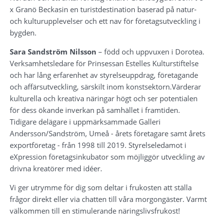
x Granö Beckasin en turistdestination baserad på natur- 
och kulturupplevelser och ett nav för företagsutveckling i 
bygden.
Sara Sandström Nilsson
 – född och uppvuxen i Dorotea. 
Verksamhetsledare för Prinsessan Estelles Kulturstiftelse 
och har lång erfarenhet av styrelseuppdrag, företagande 
och affärsutveckling, särskilt inom konstsektorn.Värderar 
kulturella och kreativa näringar högt och ser potentialen 
för dess ökande inverkan på samhället i framtiden. 
Tidigare delägare i uppmärksammade Galleri 
Andersson/Sandström, Umeå - årets företagare samt årets 
exportföretag - från 1998 till 2019. Styrelseledamot i 
eXpression företagsinkubator som möjliggör utveckling av 
drivna kreatörer med idéer.
Vi ger utrymme för dig som deltar i frukosten att ställa 
frågor direkt eller via chatten till våra morgongäster. Varmt 
välkommen till en stimulerande näringslivsfrukost!