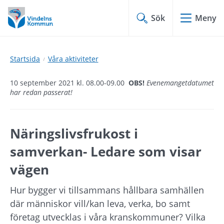
Hoppa
Hoppa
till
till
Sök
Meny
innehåll
undermeny
Startsida
Våra aktiviteter
10 september 2021 kl. 08.00-09.00
OBS!
Evenemangetdatumet
har redan passerat!
Näringslivsfrukost i 
samverkan- Ledare som visar 
vägen
Hur bygger vi tillsammans hållbara samhällen 
där människor vill/kan leva, verka, bo samt 
företag utvecklas i våra kranskommuner? Vilka 