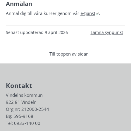
Anmälan
Länk till annan 
Anmäl dig till våra kurser genom vår 
e-tjänst
.
Senast uppdaterad
9 april 2026
Lämna synpunkt
Till toppen av sidan
Kontakt
Vindelns kommun
922 81 Vindeln
Org.nr: 212000-2544
Bg: 595-9168
Tel: 
0933-140 00