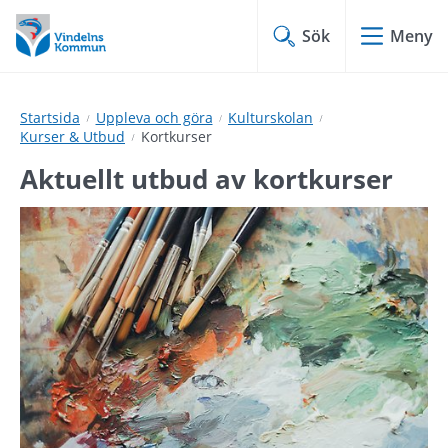
Hoppa
Hoppa
till
till
Sök
Meny
innehåll
undermeny
Startsida
Uppleva och göra
Kulturskolan
Kurser & Utbud
Kortkurser
Aktuellt utbud av kortkurser