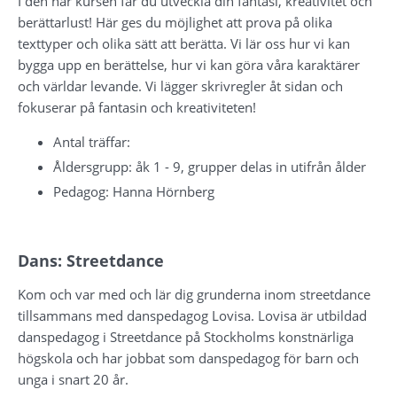
I den här kursen får du utveckla din fantasi, kreativitet och 
berättarlust! Här ges du möjlighet att prova på olika 
texttyper och olika sätt att berätta. Vi lär oss hur vi kan 
bygga upp en berättelse, hur vi kan göra våra karaktärer 
och världar levande. Vi lägger skrivregler åt sidan och 
fokuserar på fantasin och kreativiteten!
Antal träffar:
Åldersgrupp: åk 1 - 9, grupper delas in utifrån ålder
Pedagog: Hanna Hörnberg
Dans: Streetdance 
Kom och var med och lär dig grunderna inom streetdance 
tillsammans med danspedagog Lovisa. Lovisa är utbildad 
danspedagog i Streetdance på Stockholms konstnärliga 
högskola och har jobbat som danspedagog för barn och 
unga i snart 20 år.