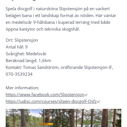
Spela discgolf i natursköna Slipstensjön på en vackert 
belägen bana i ett landskap format av istiden. Här väntar 
en medelsvår 9-hålsbana i kuperad terräng med både 
öppna kastytor och tekniska skogshål.
Ort: Slipstensjön
Antal hål: 9
Svårighet: Medelsvår
Beräknad längd: 1,6km
Kontakt: Tomas Sandström, ordförande Slipstensjön IF, 
070-3539234
Mer information: 
Länk till annan webb
https://www.facebook.com/Slipstensjon
Länk till ann
https://udisc.com/courses/slipen-discgolf-Osfz