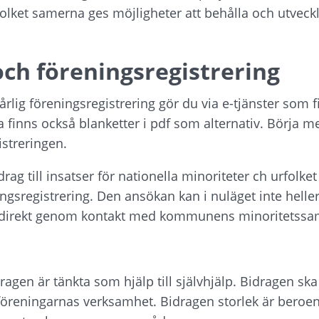
olket samerna ges möjligheter att behålla och utveckla 
ch föreningsregistrering
lig föreningsregistrering gör du via e-tjänster som fi
na finns också blanketter i pdf som alternativ. Börja m
istreringen.
ag till insatser för nationella minoriteter ch urfolke
ningsregistrering. Den ansökan kan i nuläget inte heller
s direkt genom kontakt med kommunens minoritetssa
en är tänkta som hjälp till självhjälp. Bidragen ska 
l föreningarnas verksamhet. Bidragen storlek är beroend