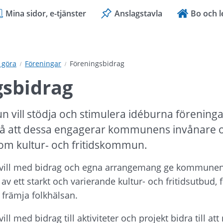
Mina sidor, e-tjänster
Anslagstavla
Bo och l
 göra
Föreningar
Föreningsbidrag
gsbidrag
vill stödja och stimulera idéburna föreningar
så att dessa engagerar kommunens invånare oc
som kultur- och fritidskommun.
ill med bidrag och egna arrangemang ge kommunens
 av ett starkt och varierande kultur- och fritidsutbud, 
främja folkhälsan.
 med bidrag till aktiviteter och projekt bidra till att 