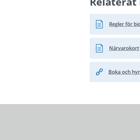
Relaterat 
Regler för bi
Pdf, 661.2 kB.
Närvarokort
Pdf, 76.7 kB.
Boka och hyr