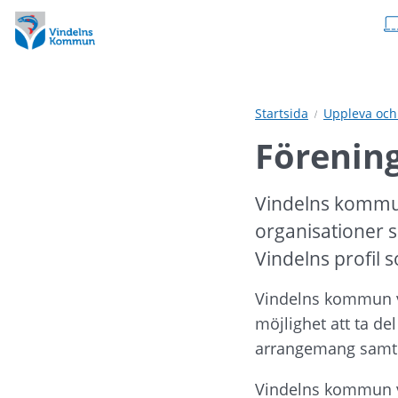
Hoppa
Hoppa
till
till
innehåll
undermeny
Startsida
Uppleva och
Förenin
Vindelns kommun 
organisationer 
Vindelns profil 
Vindelns kommun v
möjlighet att ta del
arrangemang samt 
Vindelns kommun vill