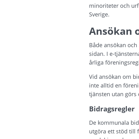
minoriteter och urf
Sverige.
Ansökan o
Både ansökan och år
sidan. I e-tjänster
årliga föreningsreg
Vid ansökan om bidr
inte alltid en före
tjänsten utan gör
Bidragsregler
De kommunala bidrag
utgöra ett stöd til