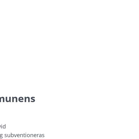
munens 
id 
 subventioneras 