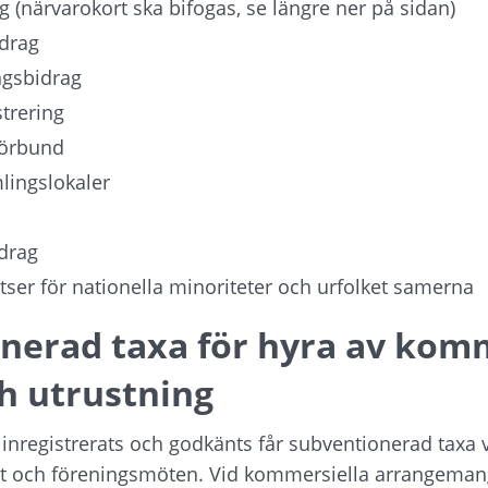
ag (närvarokort ska bifogas, se längre ner på sidan)
drag
ngsbidrag
trering
förbund
lingslokaler
drag
satser för nationella minoriteter och urfolket samerna
nerad taxa för hyra av kom
ch utrustning
inregistrerats och godkänts får subventionerad taxa v
t och föreningsmöten. Vid kommersiella arrangemang