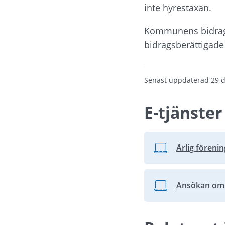
inte hyrestaxan.
Kommunens bidragsb
bidragsberättigade
Senast uppdaterad
29 
E-tjänster
Årlig förenin
Länk till annan web
Ansökan om 
Länk till annan web