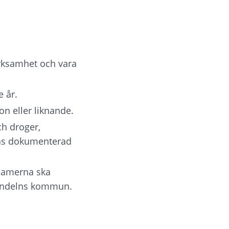
rksamhet och vara 
 år.
n eller liknande.
h droger, 
nas dokumenterad 
 samerna ska 
Vindelns kommun.