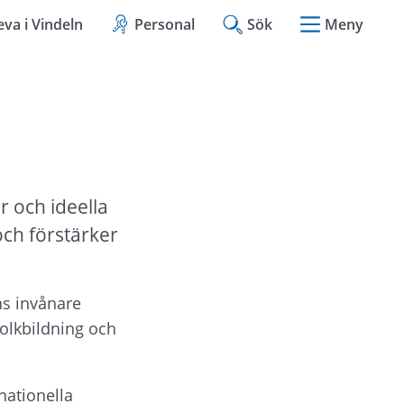
eva i Vindeln
Personal
Sök
Meny
 och ideella 
h förstärker 
 invånare 
folkbildning och 
nationella 