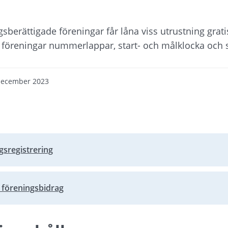
erättigade föreningar får låna viss utrustning grati
 föreningar nummerlappar, start- och målklocka och s
december 2023
gsregistrering
bplats, öppnas i nytt fönster.
föreningsbidrag
bplats, öppnas i nytt fönster.