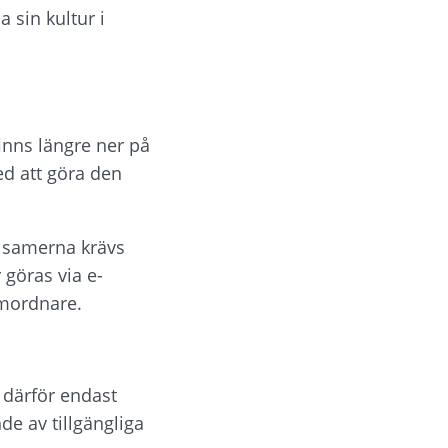
sin kultur i 
nns längre ner på 
ed att göra den 
t samerna krävs 
 göras via e-
mordnare.
därför endast 
e av tillgängliga 