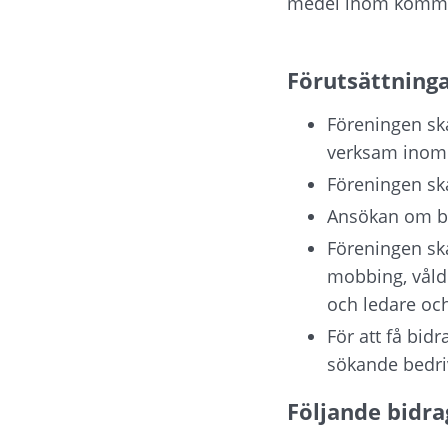
medel inom kommu
Förutsättningar
Föreningen ska
verksam inom 
Föreningen sk
Ansökan om bid
Föreningen ska
mobbing, våld
och ledare och
För att få bidr
sökande bedri
Följande bidra