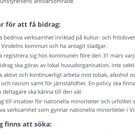
nstyrelsens ansvarsområde.
 för att få bidrag:
 bedriva verksamhet inriktad på kultur- och fritidsve
Vindelns kommun och ha antagit stadgar.
a registrera sig hos kommunen före den 31 mars varje
rag ska göras av lokal huvudorganisation, inte sektio
 aktivt och kontinuerligt arbeta mot tobak, alkohol oc
 och rasism samt för jämställdhet. En policy ska fin
 deltagare ska känna till den väl. 
ag till insatser för nationella minoriteter och urfolket
va verksamhet som gynnar nationella minoriteter i 
g finns att söka: