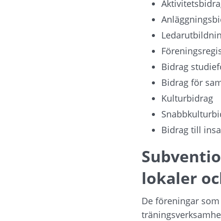
Aktivitetsbidr
Anläggningsbi
Ledarutbildni
Föreningsregis
Bidrag studie
Bidrag för sam
Kulturbidrag
Snabbkulturbi
Bidrag till in
Subventio
lokaler o
De föreningar som 
träningsverksamhe