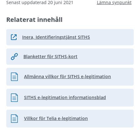
Senast uppdaterad
20 juni 2021
Lämna synpunkt
Relaterat innehåll
Inera, Identifieringstjänst SITHS
Länk till annan webbplats.
Blanketter för SITHS-kort
Allmänna villkor för SITHS e-legitimation
Pdf, 69.7 kB.
SITHS e-legitimation informationsblad
Pdf, 376.4 kB.
Villkor för Telia e-legitimation
Pdf, 27.7 kB.