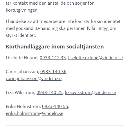
tar kontakt med den anställde och sörjer för 
kortutgivningen.
I händelse av att medarbetare inte kan styrka sin identitet 
med godkänd ID-handling ska personen fylla i Intyg om 
styrkt identitet.
Korthandläggare inom socialtjänsten
Liselotte Eklund, 
0933-141 33
, 
liselotte.eklund@vindeln.se
Carin Johansson, 
0933-140 36
 , 
carin.johansson@vindeln.se
Liza Wikström, 
0933-140 25
, 
liza.wikstrom@vindeln.se
Erika Holmström, 
0933-140 55
, 
erika.holmstrom@vindeln.se