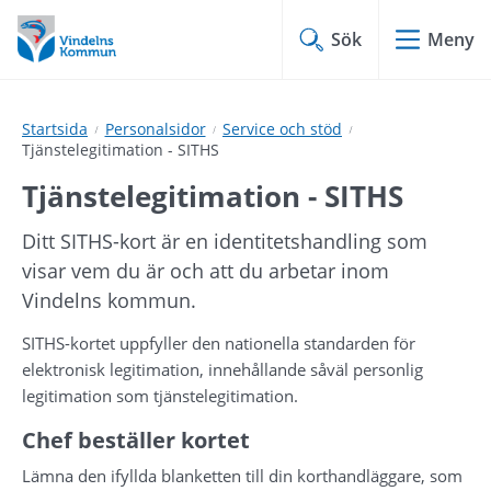
Hoppa
Hoppa
till
till
Sök
Meny
innehåll
undermeny
Startsida
Personalsidor
Service och stöd
Tjänstelegitimation - SITHS
Tjänstelegitimation - SITHS
Ditt SITHS-kort är en identitetshandling som 
visar vem du är och att du arbetar inom 
Vindelns kommun.
SITHS-kortet uppfyller den nationella standarden för 
elektronisk legitimation, innehållande såväl personlig 
legitimation som tjänstelegitimation.
Chef beställer kortet
Lämna den ifyllda blanketten till din korthandläggare, som 