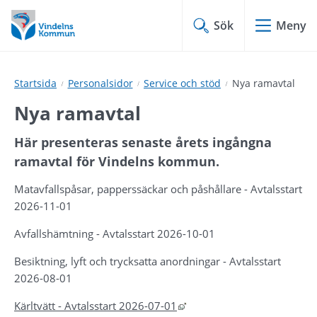
Hoppa
Hoppa
till
till
Sök
Meny
innehåll
undermeny
Startsida
Personalsidor
Service och stöd
Nya ramavtal
Nya ramavtal
Här presenteras senaste årets ingångna 
ramavtal för Vindelns kommun.
Matavfallspåsar, papperssäckar och påshållare - Avtalsstart 
2026-11-01
Avfallshämtning - Avtalsstart 2026-10-01
Besiktning, lyft och trycksatta anordningar - Avtalsstart 
2026-08-01
Länk till annan webbplats, 
Kärltvätt - Avtalsstart 2026-07-01