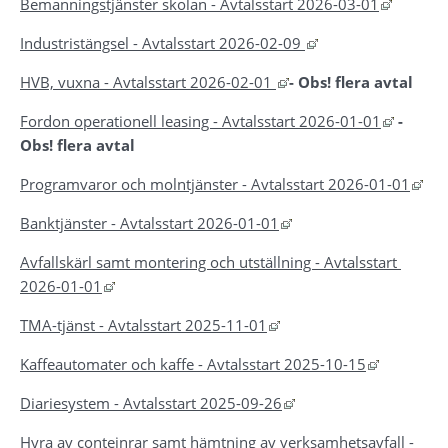
Länk til
Bemanningstjänster skolan - Avtalsstart 2026-03-01
Länk till annan web
Industristängsel - Avtalsstart 2026-02-09 
Länk till annan webbpla
HVB, vuxna - Avtalsstart 2026-02-01 
- Obs! flera avtal
Länk til
Fordon operationell leasing - Avtalsstart 2026-01-01
 - 
Obs! flera avtal
Län
Programvaror och molntjänster - Avtalsstart 2026-01-01
Länk till annan webbpla
Banktjänster - Avtalsstart 2026-01-01
Avfallskärl samt montering och utställning - Avtalsstart 
Länk till annan webbplats, öppnas i nytt fönster.
2026-01-01
Länk till annan webbplats
TMA-tjänst - Avtalsstart 2025-11-01
Länk till 
Kaffeautomater och kaffe - Avtalsstart 2025-10-15
Länk till annan webbpl
Diariesystem - Avtalsstart 2025-09-26
Hyra av conteinrar samt hämtning av verksamhetsavfall - 