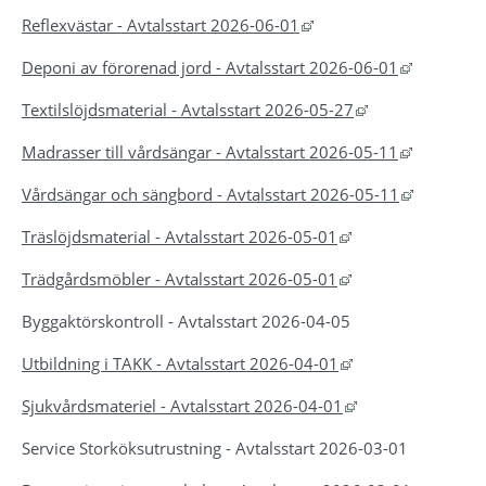
Länk till annan webbpla
Reflexvästar - Avtalsstart 2026-06-01
Länk till 
Deponi av förorenad jord - Avtalsstart 2026-06-01
Länk till annan 
Textilslöjdsmaterial - Avtalsstart 2026-05-27
Länk till 
Madrasser till vårdsängar - Avtalsstart 2026-05-11
Länk till 
Vårdsängar och sängbord - Avtalsstart 2026-05-11
Länk till annan we
Träslöjdsmaterial - Avtalsstart 2026-05-01
Länk till annan we
Trädgårdsmöbler - Avtalsstart 2026-05-01
Byggaktörskontroll - Avtalsstart 2026-04-05
Länk till annan we
Utbildning i TAKK - Avtalsstart 2026-04-01
Länk till annan w
Sjukvårdsmateriel - Avtalsstart 2026-04-01
Service Storköksutrustning - Avtalsstart 2026-03-01