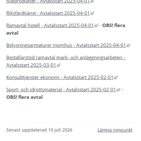
Länk till annan webbpl
tvålprodukter - Avtalsstart 2025-04-01
Länk till annan webbpl
Riksfärdtjänst - Avtalsstart 2025-04-01
Länk till annan webb
Ramavtal hotell - Avtalsstart 2025-04-01
 - 
OBS! flera 
avtal
Länk 
Belysningsarmaturer inomhus - Avtalsstart 2025-04-01
Beställarstöd ramavtal mark- och anläggningsarbeten - 
Länk till annan webbplats, öppnas i ny
Avtalsstart 2025-03-01
Länk till a
Konsulttjänster ekonomi - Avtalsstart 2025-02-01
Länk till
Sport- och idrottsmaterial - Avtalsstart 2025-02-01
 - 
OBS! flera avtal
Senast uppdaterad
10 juli 2026
Lämna synpunkt