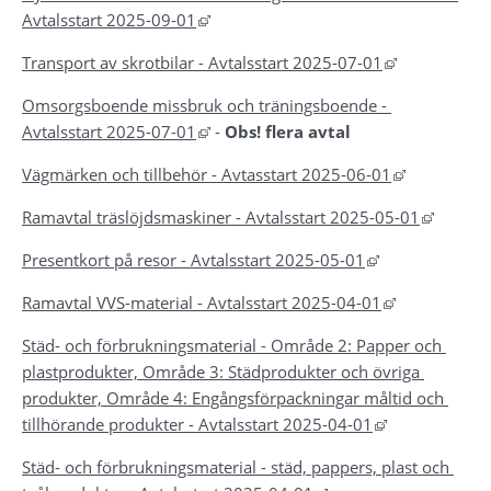
Länk till annan webbplats, öppnas i ny
Avtalsstart 2025-09-01
Länk till an
Transport av skrotbilar - Avtalsstart 2025-07-01
Omsorgsboende missbruk och träningsboende - 
Länk till annan webbplats, öppnas i ny
Avtalsstart 2025-07-01
 - 
Obs! flera avtal
Länk till a
Vägmärken och tillbehör - Avtasstart 2025-06-01
Länk ti
Ramavtal träslöjdsmaskiner - Avtalsstart 2025-05-01
Länk till annan
Presentkort på resor - Avtalsstart 2025-05-01
Länk till ann
Ramavtal VVS-material - Avtalsstart 2025-04-01
Städ- och förbrukningsmaterial - Område 2: Papper och 
plastprodukter, Område 3: Städprodukter och övriga 
produkter, Område 4: Engångsförpackningar måltid och 
Länk till anna
tillhörande produkter - Avtalsstart 2025-04-01
Städ- och förbrukningsmaterial - städ, pappers, plast och 