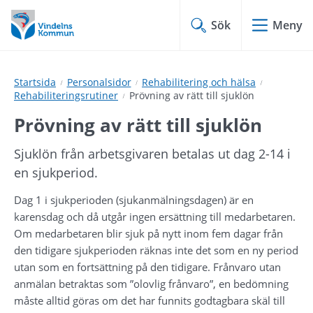
Hoppa
Hoppa
till
till
Sök
Meny
innehåll
undermeny
Startsida
Personalsidor
Rehabilitering och hälsa
Rehabiliteringsrutiner
Prövning av rätt till sjuklön
Prövning av rätt till sjuklön
Sjuklön från arbetsgivaren betalas ut dag 2-14 i 
en sjukperiod.
Dag 1 i sjukperioden (sjukanmälningsdagen) är en 
karensdag och då utgår ingen ersättning till medarbetaren. 
Om medarbetaren blir sjuk på nytt inom fem dagar från 
den tidigare sjukperioden räknas inte det som en ny period 
utan som en fortsättning på den tidigare. Frånvaro utan 
anmälan betraktas som ”olovlig frånvaro”, en bedömning 
måste alltid göras om det har funnits godtagbara skäl till 