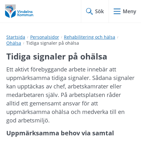
Hoppa
Hoppa
till
till
Sök
Meny
innehåll
undermeny
Startsida
Personalsidor
Rehabilitering och hälsa
Ohälsa
Tidiga signaler på ohälsa
Tidiga signaler på ohälsa
Ett aktivt förebyggande arbete innebär att 
uppmärksamma tidiga signaler. Sådana signaler 
kan upptäckas av chef, arbetskamrater eller 
medarbetaren själv. På arbetsplatsen råder 
alltid ett gemensamt ansvar för att 
uppmärksamma ohälsa och medverka till en 
god arbetsmiljö.
Uppmärksamma behov via samtal