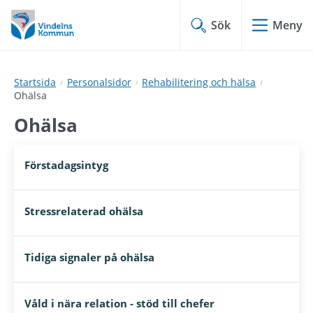
Hoppa
Hoppa
till
till
Sök
Meny
innehåll
undermeny
Startsida
Personalsidor
Rehabilitering och hälsa
Ohälsa
Ohälsa
Förstadagsintyg
Stressrelaterad ohälsa
Tidiga signaler på ohälsa
Våld i nära relation - stöd till chefer