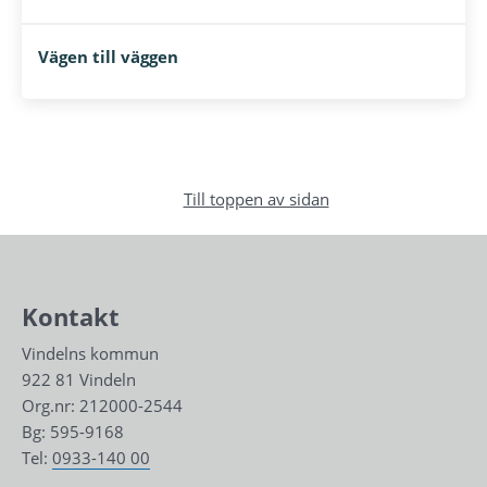
Vägen till väggen
Till toppen av sidan
Kontakt
Vindelns kommun
922 81 Vindeln
Org.nr: 212000-2544
Bg: 595-9168
Tel: 
0933-140 00