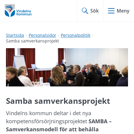
Hoppa
Hoppa
till
till
Sök
Meny
innehåll
undermeny
Startsida
Personalsidor
Personalpolitik
Samba samverkansprojekt
Samba samverkansprojekt
Vindelns kommun deltar i det nya 
kompetensförsörjningsprojektet 
SAMBA – 
Samverkansmodell för att behålla 