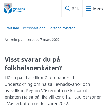
Hoppa
Hoppa
till
till
Sök
Meny
innehåll
undermeny
Startsida
Personalsidor
Personalnyheter
Artikeln publicerades 7 mars 2022
Visst svarar du på 
folkhälsoenkäten?
Hälsa på lika villkor är en nationell 
undersökning om hälsa, levnadsvanor och 
livsvillkor. Region Västerbotten skickar ut 
enkäten Hälsa på lika villkor till 21 500 personer 
i Västerbotten under våren2022.