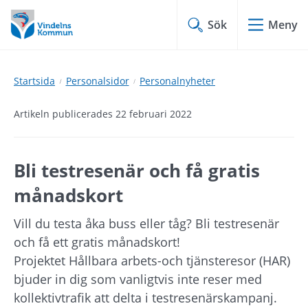
Hoppa
Hoppa
till
till
Sök
Meny
innehåll
undermeny
Startsida
Personalsidor
Personalnyheter
Artikeln publicerades 22 februari 2022
Bli testresenär och få gratis 
månadskort
Vill du testa åka buss eller tåg? Bli testresenär 
och få ett gratis månadskort!
Projektet Hållbara arbets-och tjänsteresor (HAR) 
bjuder in dig som vanligtvis inte reser med 
kollektivtrafik att delta i testresenärskampanj.