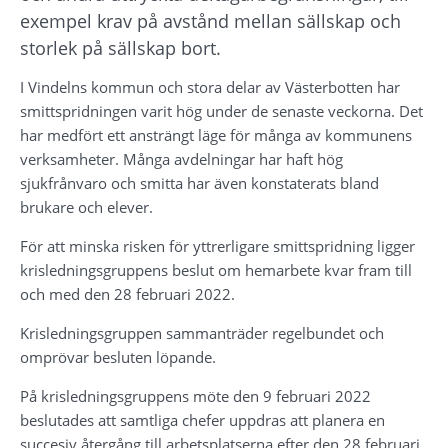
exempel krav på avstånd mellan sällskap och 
storlek på sällskap bort.
I Vindelns kommun och stora delar av Västerbotten har 
smittspridningen varit hög under de senaste veckorna. Det 
har medfört ett ansträngt läge för många av kommunens 
verksamheter. Många avdelningar har haft hög 
sjukfrånvaro och smitta har även konstaterats bland 
brukare och elever.
För att minska risken för yttrerligare smittspridning ligger 
krisledningsgruppens beslut om hemarbete kvar fram till 
och med den 28 februari 2022.
Krisledningsgruppen sammanträder regelbundet och 
omprövar besluten löpande.
På krisledningsgruppens möte den 9 februari 2022 
beslutades att samtliga chefer uppdras att planera en 
succesiv återgång till arbetsplatserna efter den 28 februari 