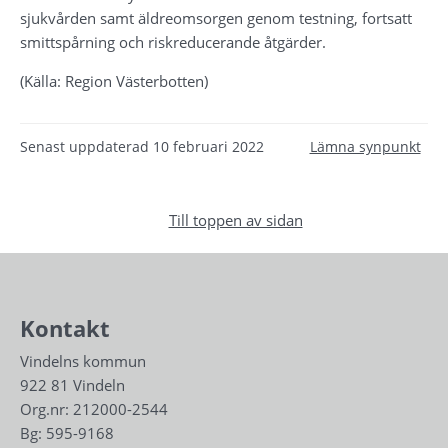
sjukvården samt äldreomsorgen genom testning, fortsatt 
smittspårning och riskreducerande åtgärder.
(Källa: Region Västerbotten)
Senast uppdaterad
10 februari 2022
Lämna synpunkt
Till toppen av sidan
Kontakt
Vindelns kommun
922 81 Vindeln
Org.nr: 212000-2544
Bg: 595-9168