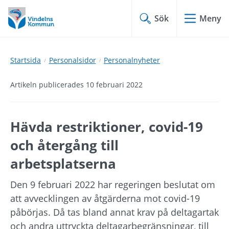
Hoppa
Hoppa
till
till
Sök
Meny
innehåll
undermeny
Startsida
Personalsidor
Personalnyheter
Artikeln publicerades 10 februari 2022
Hävda restriktioner, covid-19 
och återgång till 
arbetsplatserna
Den 9 februari 2022 har regeringen beslutat om 
att avvecklingen av åtgärderna mot covid-19 
påbörjas. Då tas bland annat krav på deltagartak 
och andra uttryckta deltagarbegränsningar, till 