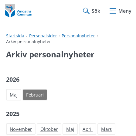
Hoppa
Hoppa
till
till
Sök
Meny
innehåll
undermeny
Startsida
Personalsidor
Personalnyheter
Arkiv personalnyheter
Arkiv personalnyheter
2026
Maj
Februari
2025
November
Oktober
Maj
April
Mars