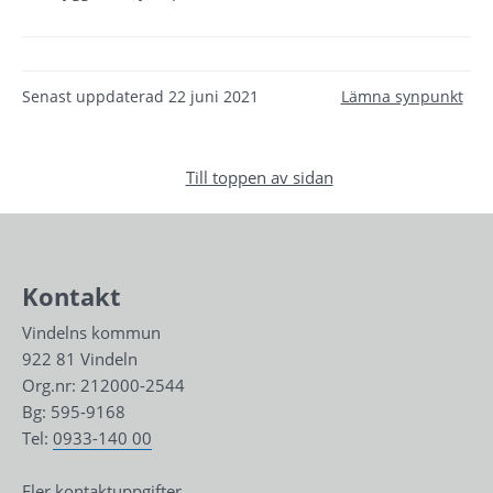
Senast uppdaterad
22 juni 2021
Lämna synpunkt
Till toppen av sidan
Kontakt
Vindelns kommun
922 81 Vindeln
Org.nr: 212000-2544
Bg: 595-9168
Tel: 
0933-140 00
Fler kontaktuppgifter