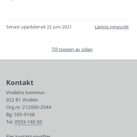
Senast uppdaterad
22 juni 2021
Lämna synpunkt
Till toppen av sidan
Kontakt
Vindelns kommun
922 81 Vindeln
Org.nr: 212000-2544
Bg: 595-9168
Tel: 
0933-140 00
Fler kontaktuppgifter