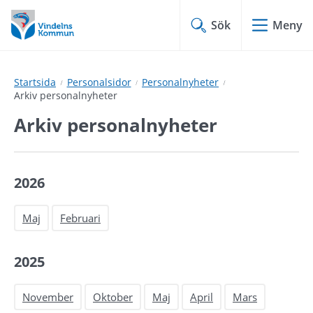
Hoppa
Hoppa
till
till
Sök
Meny
innehåll
undermeny
Startsida
Personalsidor
Personalnyheter
Arkiv personalnyheter
Arkiv personalnyheter
2026
Maj
Februari
2025
November
Oktober
Maj
April
Mars