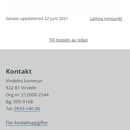
Senast uppdaterad
22 juni 2021
Lämna synpunkt
Till toppen av sidan
Kontakt
Vindelns kommun
922 81 Vindeln
Org.nr: 212000-2544
Bg: 595-9168
Tel: 
0933-140 00
Fler kontaktuppgifter