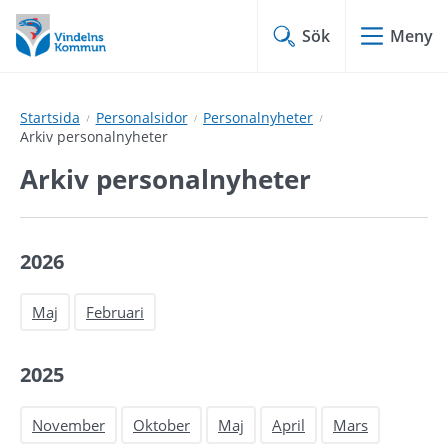
Hoppa
Hoppa
till
till
Sök
Meny
innehåll
undermeny
Startsida
Personalsidor
Personalnyheter
Arkiv personalnyheter
Arkiv personalnyheter
2026
Maj
Februari
2025
November
Oktober
Maj
April
Mars