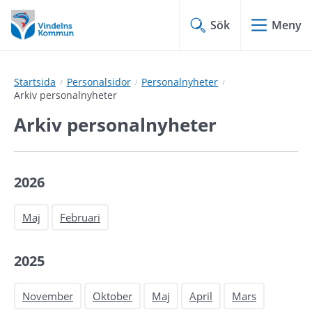
Hoppa
Hoppa
till
till
Sök
Meny
innehåll
undermeny
Startsida
Personalsidor
Personalnyheter
Arkiv personalnyheter
Arkiv personalnyheter
2026
Maj
Februari
2025
November
Oktober
Maj
April
Mars