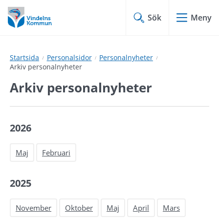
Hoppa
Hoppa
till
till
Sök
Meny
innehåll
undermeny
Startsida
Personalsidor
Personalnyheter
Arkiv personalnyheter
Arkiv personalnyheter
2026
Maj
Februari
2025
November
Oktober
Maj
April
Mars