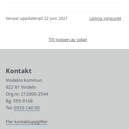
Senast uppdaterad
22 juni 2021
Lämna synpunkt
Till toppen av sidan
Kontakt
Vindelns kommun
922 81 Vindeln
Org.nr: 212000-2544
Bg: 595-9168
Tel: 
0933-140 00
Fler kontaktuppgifter