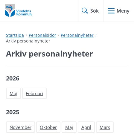
Hoppa
Hoppa
till
till
Sök
Meny
innehåll
undermeny
Startsida
Personalsidor
Personalnyheter
Arkiv personalnyheter
Arkiv personalnyheter
2026
Maj
Februari
2025
November
Oktober
Maj
April
Mars