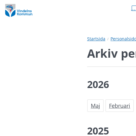
Hoppa
Hoppa
till
till
innehåll
undermeny
Startsida
Personalsid
Arkiv p
2026
Maj
Februari
2025