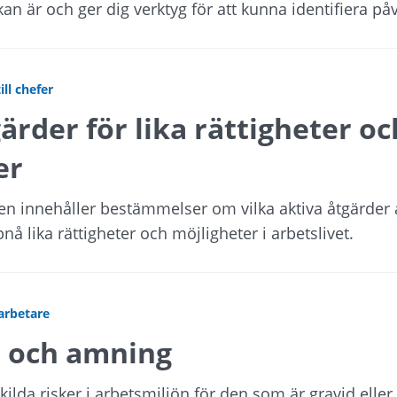
n är och ger dig verktyg för att kunna identifiera på
ill chefer
ärder för lika rättigheter oc
er
en innehåller bestämmelser om vilka aktiva åtgärder 
ppnå lika rättigheter och möjligheter i arbetslivet.
arbetare
t och amning
kilda risker i arbetsmiljön för den som är gravid elle