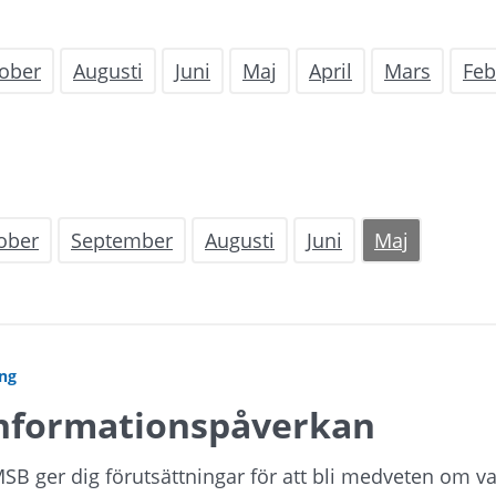
ober
Augusti
Juni
Maj
April
Mars
Feb
ober
September
Augusti
Juni
Maj
ing
nformationspåverkan
B ger dig förutsättningar för att bli medveten om v