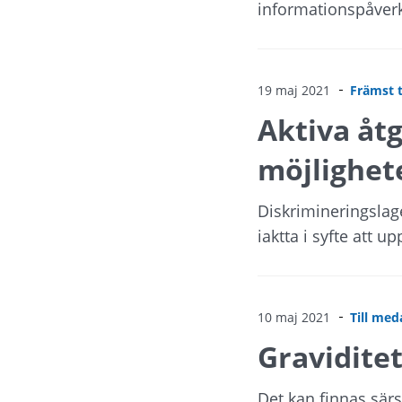
informationspåverka
19 maj 2021
Främst t
Aktiva åtg
möjlighet
Diskrimineringslag
iaktta i syfte att u
10 maj 2021
Till med
Gravidite
Det kan finnas särs