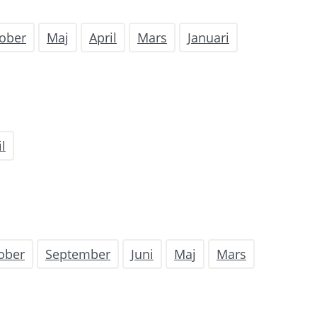
ober
Maj
April
Mars
Januari
il
ober
September
Juni
Maj
Mars