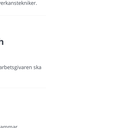
verkanstekniker.
h
arbetsgivaren ska
r ammar.