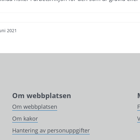
uni 2021
Om webbplatsen
Om webbplatsen
Om kakor
V
Hantering av personuppgifter