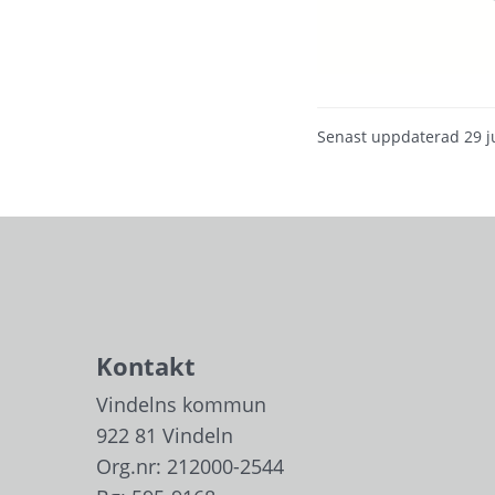
Senast uppdaterad
29 j
Kontakt
Vindelns kommun
922 81 Vindeln
Org.nr: 212000-2544