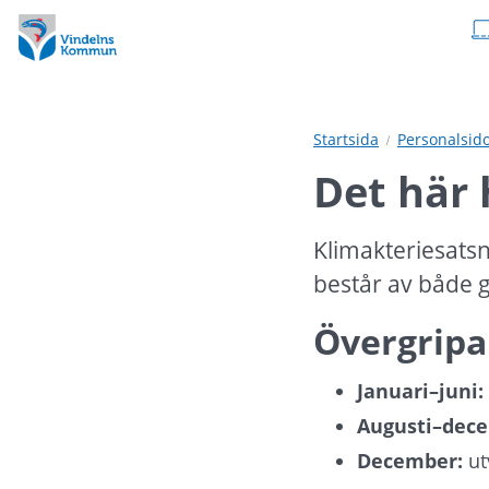
Hoppa
Hoppa
till
till
innehåll
undermeny
Startsida
Personalsid
Det här
Klimakteriesatsn
består av både
Övergripa
Januari–juni:
Augusti–dec
December:
 u