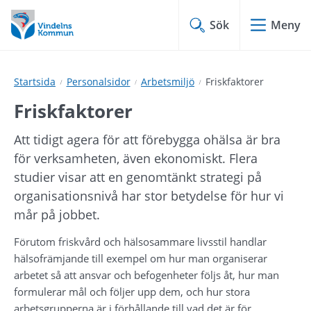
Hoppa
Hoppa
till
till
Sök
Meny
innehåll
undermeny
Startsida
Personalsidor
Arbetsmiljö
Friskfaktorer
Friskfaktorer
Att tidigt agera för att förebygga ohälsa är bra 
för verksamheten, även ekonomiskt. Flera 
studier visar att en genomtänkt strategi på 
organisationsnivå har stor betydelse för hur vi 
mår på jobbet.
Förutom friskvård och hälsosammare livsstil handlar 
hälsofrämjande till exempel om hur man organiserar 
arbetet så att ansvar och befogenheter följs åt, hur man 
formulerar mål och följer upp dem, och hur stora 
arbetsgrupperna är i förhållande till vad det är för 