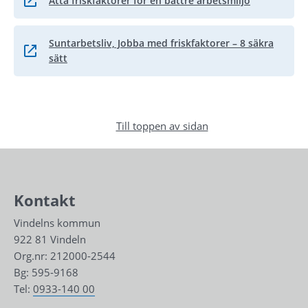
Åtta friskfaktorer för en bättre arbetsmiljö
Länk till annan webbplats, öppnas i nytt fönster.
Suntarbetsliv, Jobba med friskfaktorer – 8 säkra
Länk till annan webbplats.
sätt
Till toppen av sidan
Kontakt
Vindelns kommun
922 81 Vindeln
Org.nr: 212000-2544
Bg: 595-9168
Tel: 
0933-140 00