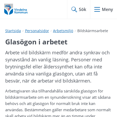
Hoppa
Hoppa
till
till
Sök
Meny
innehåll
undermeny
Startsida
Personalsidor
Arbetsmiljö
Bildskärmsarbete
Glasögon i arbetet
Arbete vid bildskärm medför andra synkrav och 
synavstånd än vanlig läsning. Personer med 
brytningsfel eller ålderssynthet kan ofta inte 
använda sina vanliga glasögon, utan att få 
besvär, när de arbetar vid bildskärmen.
Arbetsgivaren ska tillhandahålla särskilda glasögon för 
bildskärmsarbete om en synundersökning visar att sådana 
behövs och att glasögon för normalt bruk inte kan 
användas. Bestämmelsen gäller medarbetare som normalt 
skall arbeta vid bildskärm mer än en timme under 