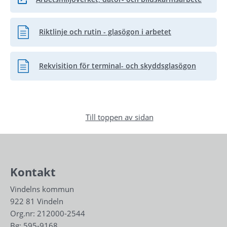
Länk till annan webbplats.
Riktlinje och rutin - glasögon i arbetet
Word, 94.5 kB.
Rekvisition för terminal- och skyddsglasögon
Word, 285.5 kB.
Till toppen av sidan
Kontakt
Vindelns kommun
922 81 Vindeln
Org.nr: 212000-2544
Bg: 595-9168