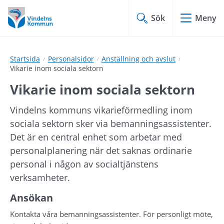
Hoppa
Hoppa
till
till
Sök
Meny
innehåll
undermeny
Startsida
Personalsidor
Anställning och avslut
Vikarie inom sociala sektorn
Vikarie inom sociala sektorn
Vindelns kommuns vikarieförmedling inom 
sociala sektorn sker via bemanningsassistenter. 
Det är en central enhet som arbetar med 
personalplanering när det saknas ordinarie 
personal i någon av socialtjänstens 
verksamheter.
Ansökan
Kontakta våra bemanningsassistenter. För personligt möte, 