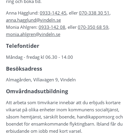
ring och boka tid.
Anna Hägglund: 
0933-142 45
, eller 
070-338 30 51
, 
anna.hagglund@vindeln.se
Monia Ahlgren: 
0933-142 08
, eller 
070-350 68 59
, 
monia.ahlgren@vindeln.se
Telefontider
Måndag - fredag kl 06.30 - 14.00
Besöksadress
Almagården, Villavägen 9, Vindeln
Omvårdnadsutbildning
Att arbeta som timvikarie innebär att du erbjuds kortare 
vikariat på olika enheter inom kommunens socialtjänst, 
såsom hemtjänst, särskilt boende, handikappomsorg och 
boendet för ensamkommande flyktingbarn. Ibland får du 
erbjudande om jobb med kort varsel.