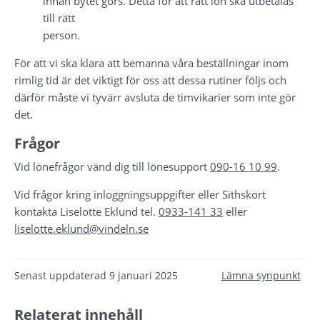
innan bytet görs. Detta för att rätt lön ska utbetalas 
till rätt 
person.
För att vi ska klara att bemanna våra beställningar inom 
rimlig tid är det viktigt för oss att dessa rutiner följs och 
därför måste vi tyvärr avsluta de timvikarier som inte gör 
det.
Frågor
Vid lönefrågor vänd dig till lönesupport 
090-16 10 99
.
Vid frågor kring inloggningsuppgifter eller Sithskort 
kontakta Liselotte Eklund tel. 
0933-141 33
 eller 
liselotte.eklund@vindeln.se
Senast uppdaterad
9 januari 2025
Lämna synpunkt
Relaterat innehåll