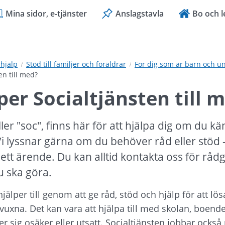
Mina sidor, e-tjänster
Anslagstavla
Bo och l
hjälp
Stöd till familjer och föräldrar
För dig som är barn och 
en till med?
per Socialtjänsten till 
ller "soc", finns här för att hjälpa dig om du kä
Vi lyssnar gärna om du behöver råd eller stöd –
 ett ärende. Du kan alltid kontakta oss för råd
u ska göra.
jälper till genom att ge råd, stöd och hjälp för att lö
vuxna. Det kan vara att hjälpa till med skolan, boende,
 sig osäker eller utsatt. Socialtjänsten jobbar också