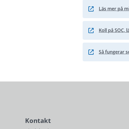
Läs mer på mi
Länk till annan we
Koll på SOC, l
Länk till annan we
Så fungerar so
Länk till annan we
Kontakt