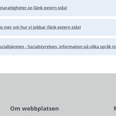
narattigheter.se (länk extern sida)
bbplats.
äs mer om hur vi jobbar (länk extern sida)
bbplats.
cialtjänsten - Socialstyrelsen, information på olika språk (e
bbplats.
Om webbplatsen