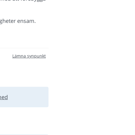
igheter ensam.
Lämna synpunkt
med