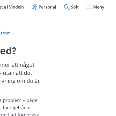
eva i Vindeln
Personal
Sök
Meny
ungdom
med?
nner att något 
 utan att det 
givning om du är 
sa problem – både 
 familjefrågor 
 med att förebygga 