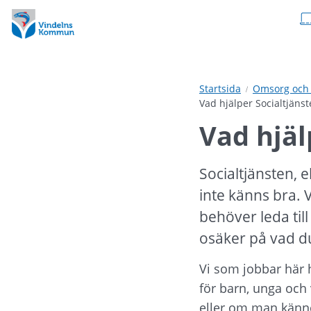
Hoppa
Hoppa
till
till
innehåll
undermeny
Startsida
Omsorg och 
Vad hjälper Socialtjänst
Vad hjäl
Socialtjänsten, e
inte känns bra. 
behöver leda till
osäker på vad d
Vi som jobbar här h
för barn, unga och 
eller om man känner