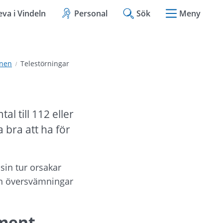
eva i Vindeln
Personal
Sök
Meny
unen
Telestörningar
l till 112 eller 
bra att ha för 
in tur orsakar 
en översvämningar 
ement