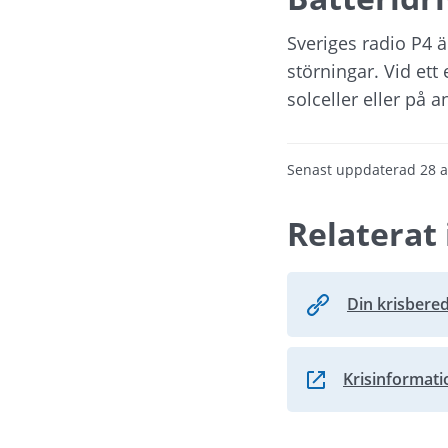
Sveriges radio P4 
störningar. Vid ett 
solceller eller på 
Senast uppdaterad
28 a
Relaterat 
Din krisbere
Krisinformati
Länk till annan web