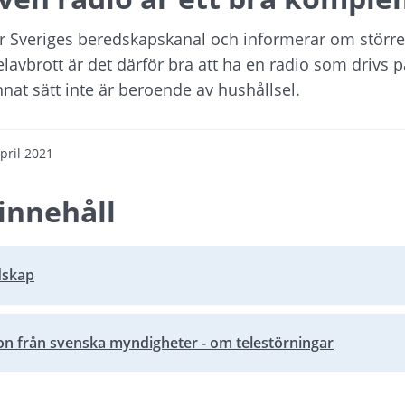
är Sveriges beredskapskanal och informerar om större
elavbrott är det därför bra att ha en radio som drivs på
annat sätt inte är beroende av hushållsel.
pril 2021
innehåll
dskap
on från svenska myndigheter - om telestörningar
bplats, öppnas i nytt fönster.