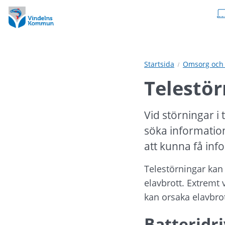
Hoppa
Hoppa
till
till
innehåll
undermeny
Startsida
Omsorg och 
Telestör
Vid störningar i 
söka information
att kunna få inf
Telestörningar kan 
elavbrott. Extremt
kan orsaka elavbrot
Batteridr