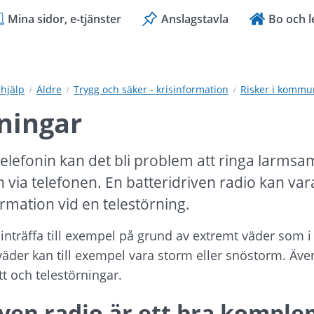
Mina sidor, e-tjänster
Anslagstavla
Bo och l
hjälp
Äldre
Trygg och säker - krisinformation
Risker i komm
ningar
telefonin kan det bli problem att ringa larmsamta
 via telefonen. En batteridriven radio kan vara 
ormation vid en telestörning.
inträffa till exempel på grund av extremt väder som i s
 väder kan till exempel vara storm eller snöstorm. Äv
t och telestörningar.
iven radio är ett bra kompl