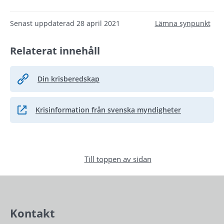
Senast uppdaterad
28 april 2021
Lämna synpunkt
Relaterat innehåll
Din krisberedskap
Krisinformation från svenska myndigheter
Länk till annan webbplats, öppnas i nytt fönster.
Till toppen av sidan
Kontakt