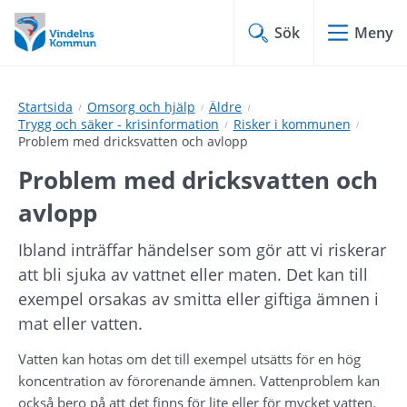
Hoppa
Hoppa
till
till
Sök
Meny
innehåll
undermeny
Startsida
Omsorg och hjälp
Äldre
Trygg och säker - krisinformation
Risker i kommunen
Problem med dricksvatten och avlopp
Problem med dricksvatten och 
avlopp
Ibland inträffar händelser som gör att vi riskerar 
att bli sjuka av vattnet eller maten. Det kan till 
exempel orsakas av smitta eller giftiga ämnen i 
mat eller vatten.
Vatten kan hotas om det till exempel utsätts för en hög 
koncentration av förorenande ämnen. Vattenproblem kan 
också bero på att det finns för lite eller för mycket vatten.