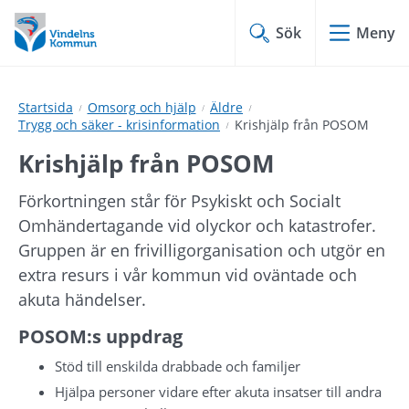
Hoppa
Hoppa
till
till
Sök
Meny
innehåll
undermeny
Startsida
Omsorg och hjälp
Äldre
Trygg och säker - krisinformation
Krishjälp från POSOM
Krishjälp från POSOM
Förkortningen står för Psykiskt och Socialt 
Omhändertagande vid olyckor och katastrofer. 
Gruppen är en frivilligorganisation och utgör en 
extra resurs i vår kommun vid oväntade och 
akuta händelser.
POSOM:s uppdrag
Stöd till enskilda drabbade och familjer
Hjälpa personer vidare efter akuta insatser till andra 