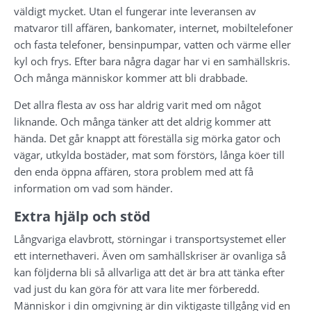
väldigt mycket. Utan el fungerar inte leveransen av 
matvaror till affären, bankomater, internet, mobiltelefoner 
och fasta telefoner, bensinpumpar, vatten och värme eller 
kyl och frys. Efter bara några dagar har vi en samhällskris. 
Och många människor kommer att bli drabbade.
Det allra flesta av oss har aldrig varit med om något 
liknande. Och många tänker att det aldrig kommer att 
hända. Det går knappt att föreställa sig mörka gator och 
vägar, utkylda bostäder, mat som förstörs, långa köer till 
den enda öppna affären, stora problem med att få 
information om vad som händer.
Extra hjälp och stöd
Långvariga elavbrott, störningar i transportsystemet eller 
ett internethaveri. Även om samhällskriser är ovanliga så 
kan följderna bli så allvarliga att det är bra att tänka efter 
vad just du kan göra för att vara lite mer förberedd. 
Människor i din omgivning är din viktigaste tillgång vid en 