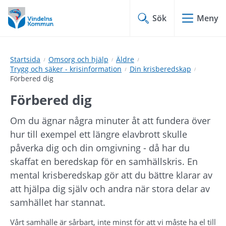
Hoppa
Hoppa
till
till
Sök
Meny
innehåll
undermeny
Startsida
Omsorg och hjälp
Äldre
Trygg och säker - krisinformation
Din krisberedskap
Förbered dig
Förbered dig
Om du ägnar några minuter åt att fundera över 
hur till exempel ett längre elavbrott skulle 
påverka dig och din omgivning - då har du 
skaffat en beredskap för en samhällskris. En 
mental krisberedskap gör att du bättre klarar av 
att hjälpa dig själv och andra när stora delar av 
samhället har stannat.
Vårt samhälle är sårbart, inte minst för att vi måste ha el till 