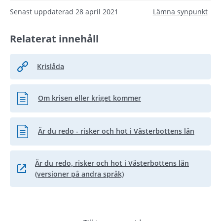
Senast uppdaterad
28 april 2021
Lämna synpunkt
Relaterat innehåll
Krislåda
Om krisen eller kriget kommer
Pdf, 2.8 MB, öppnas i nytt fönster.
Är du redo - risker och hot i Västerbottens län
Pdf, 1.3 MB, öppnas i nytt fönster.
Är du redo, risker och hot i Västerbottens län
Länk till annan webbplats.
(versioner på andra språk)