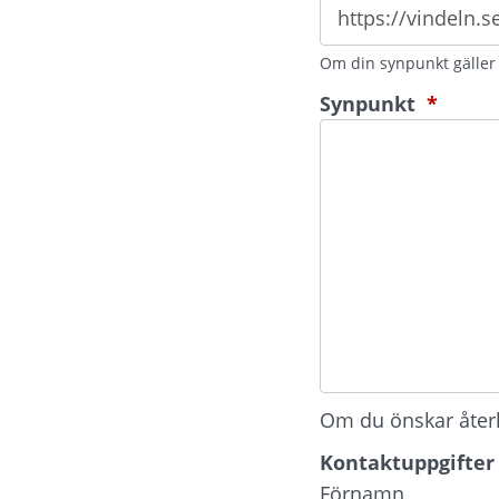
Om din synpunkt gäller e
(oblig
Synpunkt
*
Om du önskar återko
Kontaktuppgifter
Kontaktuppgifter
Förnamn