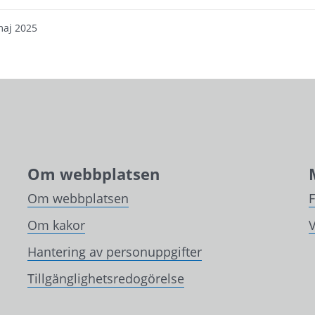
maj 2025
Om webbplatsen
Om webbplatsen
Om kakor
V
Hantering av personuppgifter
Tillgänglighetsredogörelse