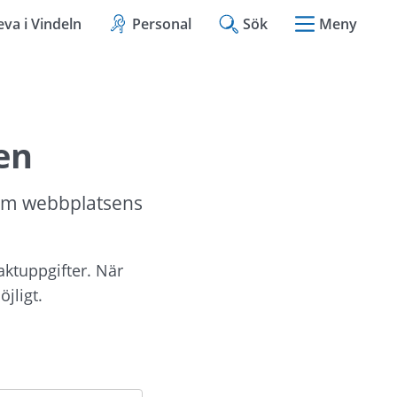
eva i Vindeln
Personal
Sök
Meny
en
om webbplatsens 
aktuppgifter. När 
jligt.