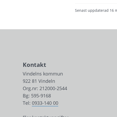
Senast uppdaterad
16 
Kontakt
Vindelns kommun
922 81 Vindeln
Org.nr: 212000-2544
Bg: 595-9168
Tel: 
0933-140 00