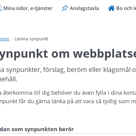
Mina sidor, e-tjänster
Anslagstavla
Bo och l
tsen
Lämna synpunkt
ynpunkt om webbplats
a synpunkter, förslag, beröm eller klagomål 
nehåll.
ka återkomma till dig behöver du även fylla i dina kont
ynpunkt får du gärna tänka på att vara så tydlig som mö
sidan som synpunkten berör