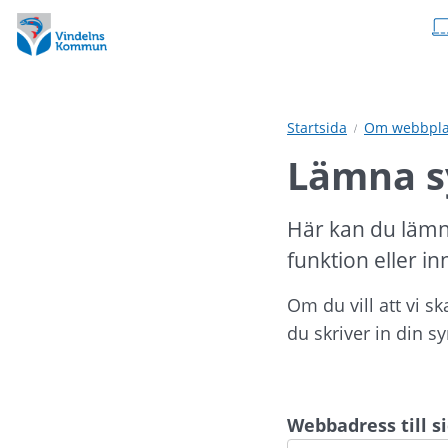
Hoppa
Hoppa
till
till
innehåll
undermeny
Startsida
Om webbpla
Lämna s
Här kan du lämn
funktion eller in
Om du vill att vi s
du skriver in din s
Webbadress till 