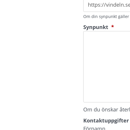
Om din synpunkt gäller e
(oblig
Synpunkt
*
Om du önskar återko
Kontaktuppgifter
Kontaktuppgifter
Förnamn