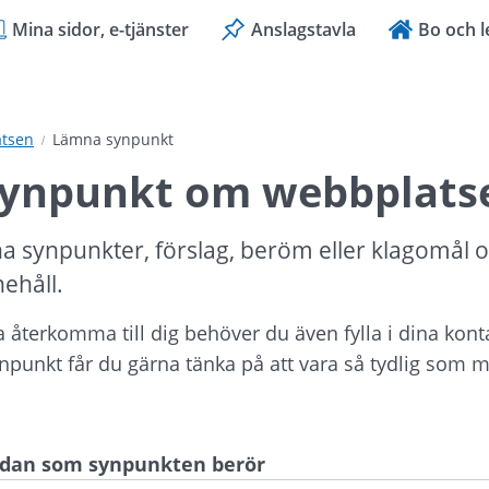
Mina sidor, e-tjänster
Anslagstavla
Bo och l
tsen
Lämna synpunkt
ynpunkt om webbplats
a synpunkter, förslag, beröm eller klagomål 
nehåll.
ka återkomma till dig behöver du även fylla i dina kont
ynpunkt får du gärna tänka på att vara så tydlig som mö
sidan som synpunkten berör