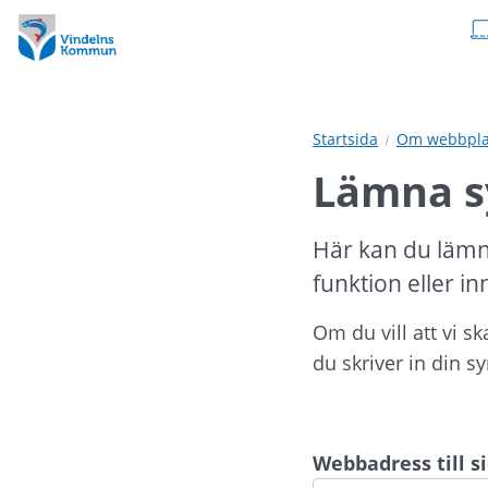
Hoppa
Hoppa
till
till
innehåll
undermeny
Startsida
Om webbpla
Lämna s
Här kan du lämn
funktion eller in
Om du vill att vi s
du skriver in din s
Webbadress till 