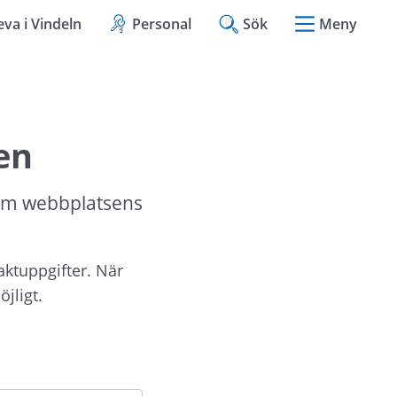
eva i Vindeln
Personal
Sök
Meny
en
om webbplatsens 
aktuppgifter. När 
jligt.