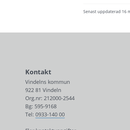
Senast uppdaterad
16 
Kontakt
Vindelns kommun
922 81 Vindeln
Org.nr: 212000-2544
Bg: 595-9168
Tel: 
0933-140 00