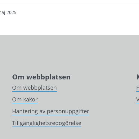
maj 2025
Om webbplatsen
Om webbplatsen
Om kakor
V
Hantering av personuppgifter
Tillgänglighetsredogörelse