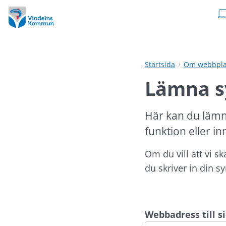
Hoppa
Hoppa
till
till
innehåll
undermeny
Startsida
Om webbpla
Lämna s
Här kan du lämn
funktion eller in
Om du vill att vi s
du skriver in din s
Webbadress till 