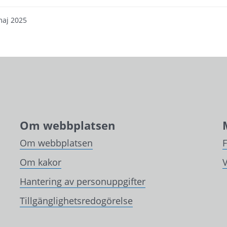
maj 2025
Om webbplatsen
Om webbplatsen
Om kakor
V
Hantering av personuppgifter
Tillgänglighetsredogörelse