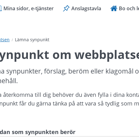
Mina sidor, e-tjänster
Anslagstavla
Bo och l
tsen
Lämna synpunkt
ynpunkt om webbplats
a synpunkter, förslag, beröm eller klagomål 
nehåll.
ka återkomma till dig behöver du även fylla i dina kont
ynpunkt får du gärna tänka på att vara så tydlig som mö
sidan som synpunkten berör