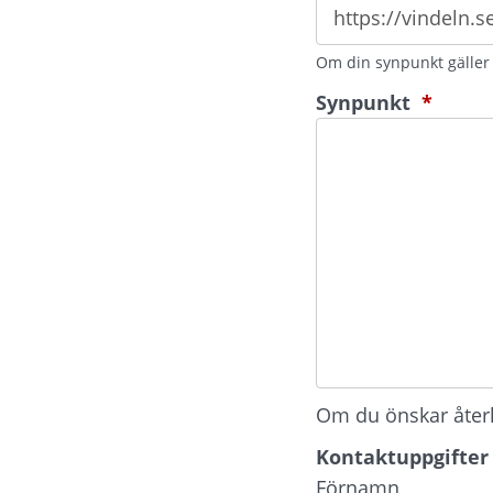
Om din synpunkt gäller e
(oblig
Synpunkt
*
Om du önskar återko
Kontaktuppgifter
Kontaktuppgifter
Förnamn