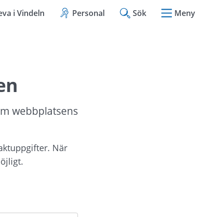
eva i Vindeln
Personal
Sök
Meny
en
om webbplatsens 
aktuppgifter. När 
jligt.