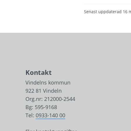
Senast uppdaterad
16 
Kontakt
Vindelns kommun
922 81 Vindeln
Org.nr: 212000-2544
Bg: 595-9168
Tel: 
0933-140 00