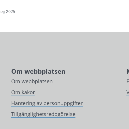
maj 2025
Om webbplatsen
Om webbplatsen
Om kakor
V
Hantering av personuppgifter
Tillgänglighetsredogörelse