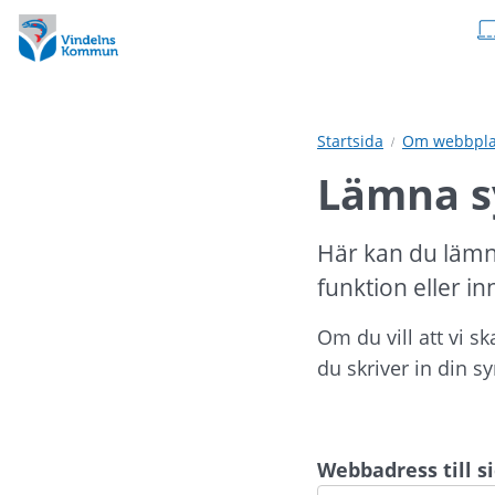
Hoppa
Hoppa
till
till
innehåll
undermeny
Startsida
Om webbpla
Lämna s
Här kan du lämn
funktion eller in
Om du vill att vi s
du skriver in din s
Webbadress till 