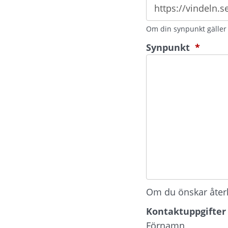
Om din synpunkt gäller e
(oblig
Synpunkt
*
Om du önskar återko
Kontaktuppgifter
Kontaktuppgifter
Förnamn