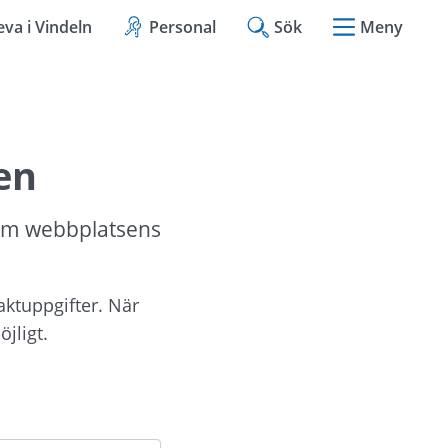
eva i Vindeln
Personal
Sök
Meny
en
om webbplatsens 
aktuppgifter. När 
jligt.