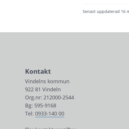
Senast uppdaterad
16 
Kontakt
Vindelns kommun
922 81 Vindeln
Org.nr: 212000-2544
Bg: 595-9168
Tel: 
0933-140 00