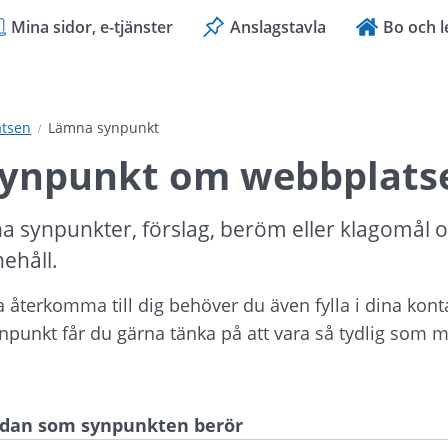
Mina sidor, e-tjänster
Anslagstavla
Bo och l
tsen
Lämna synpunkt
ynpunkt om webbplats
a synpunkter, förslag, beröm eller klagomål 
nehåll.
ka återkomma till dig behöver du även fylla i dina kont
ynpunkt får du gärna tänka på att vara så tydlig som mö
sidan som synpunkten berör