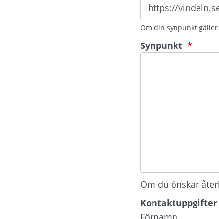
Om din synpunkt gäller e
(oblig
Synpunkt
*
Om du önskar återko
Kontaktuppgifter
Kontaktuppgifter
Förnamn