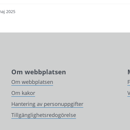
maj 2025
Om webbplatsen
Om webbplatsen
Om kakor
V
Hantering av personuppgifter
Tillgänglighetsredogörelse