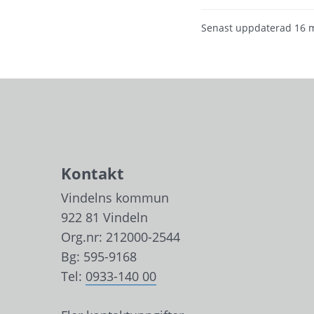
Senast uppdaterad
16 
Kontakt
Vindelns kommun
922 81 Vindeln
Org.nr: 212000-2544
Bg: 595-9168
Tel: 
0933-140 00