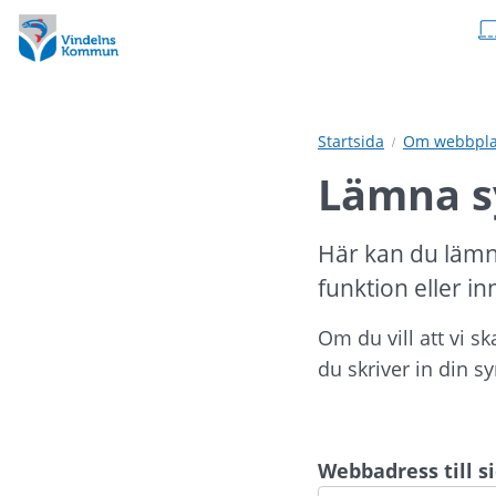
Hoppa
Hoppa
till
till
innehåll
undermeny
Startsida
Om webbpla
Lämna s
Här kan du lämn
funktion eller in
Om du vill att vi s
du skriver in din s
Webbadress till 