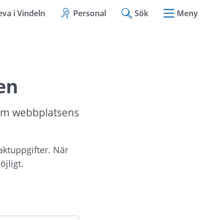
eva i Vindeln
Personal
Sök
Meny
en
om webbplatsens 
aktuppgifter. När 
jligt.