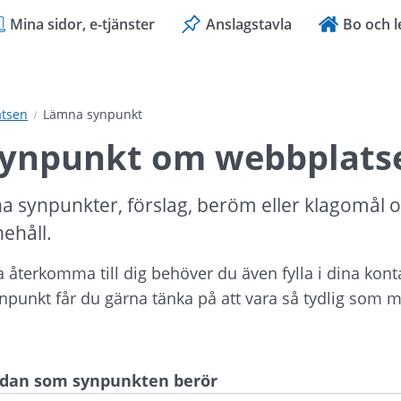
Mina sidor, e-tjänster
Anslagstavla
Bo och l
tsen
Lämna synpunkt
ynpunkt om webbplats
a synpunkter, förslag, beröm eller klagomål 
nehåll.
ka återkomma till dig behöver du även fylla i dina kont
ynpunkt får du gärna tänka på att vara så tydlig som mö
sidan som synpunkten berör