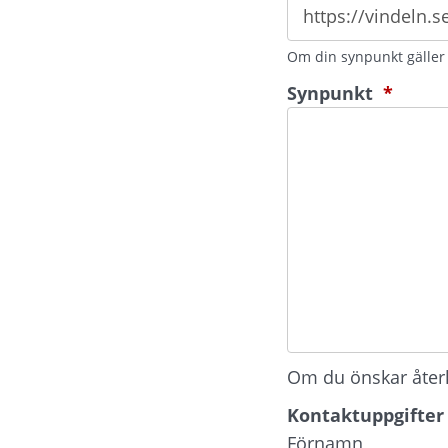
Om din synpunkt gäller e
(oblig
Synpunkt
*
Om du önskar återko
Kontaktuppgifter
Kontaktuppgifter
Förnamn