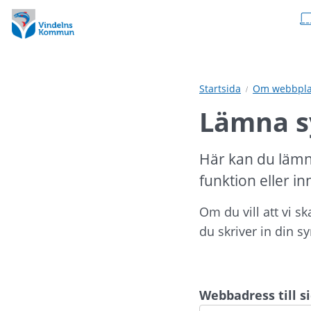
Hoppa
Hoppa
till
till
innehåll
undermeny
Startsida
Om webbpla
Lämna s
Här kan du lämn
funktion eller in
Om du vill att vi s
du skriver in din s
Webbadress till 