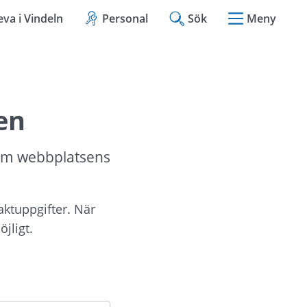
eva i Vindeln
Personal
Sök
Meny
en
om webbplatsens 
aktuppgifter. När 
jligt.