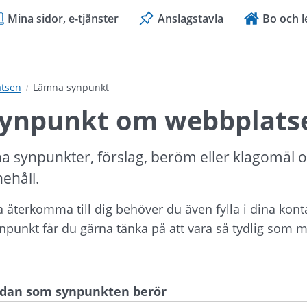
Mina sidor, e-tjänster
Anslagstavla
Bo och l
tsen
Lämna synpunkt
ynpunkt om webbplats
a synpunkter, förslag, beröm eller klagomål 
nehåll.
ka återkomma till dig behöver du även fylla i dina kont
ynpunkt får du gärna tänka på att vara så tydlig som mö
sidan som synpunkten berör