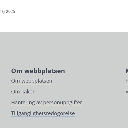
maj 2025
Om webbplatsen
Om webbplatsen
Om kakor
V
Hantering av personuppgifter
Tillgänglighetsredogörelse