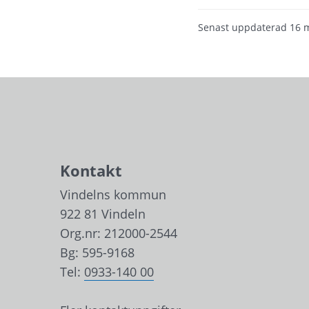
Senast uppdaterad
16 
Kontakt
Vindelns kommun
922 81 Vindeln
Org.nr: 212000-2544
Bg: 595-9168
Tel: 
0933-140 00