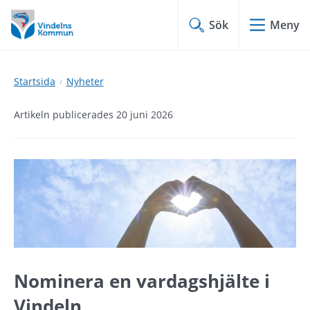
Hoppa
Hoppa
till
till
Sök
Meny
innehåll
undermeny
Startsida
Nyheter
Artikeln publicerades 20 juni 2026
Nominera en vardagshjälte i 
Vindeln