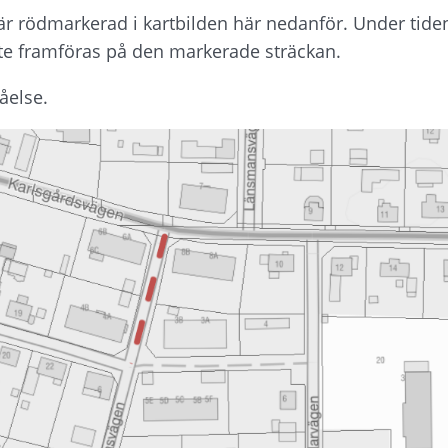
är rödmarkerad i kartbilden här nedanför. Under tide
inte framföras på den markerade sträckan.
åelse.