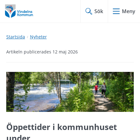
Hoppa
Hoppa
till
till
Sök
Meny
innehåll
undermeny
Startsida
Nyheter
Artikeln publicerades 12 maj 2026
Öppettider i k
ommunhuset 
under 